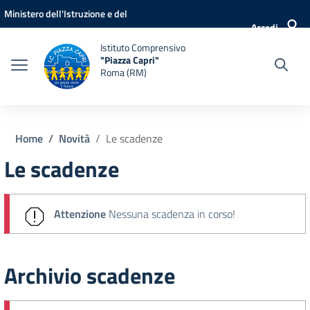
Vai ai contenuti
Vai al menu di navigazione
Vai al footer
Ministero dell'Istruzione e del
Accedi
Merito
Istituto Comprensivo
"Piazza Capri"
Roma (RM)
Home
Novità
Le scadenze
Le scadenze
Attenzione
Nessuna scadenza in corso!
Archivio scadenze