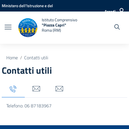
Vai ai contenuti
Vai al menu di navigazione
Vai al footer
Ministero dell'Istruzione e del
Accedi
Merito
Istituto Comprensivo
"Piazza Capri"
Roma (RM)
Home
Contatti utili
Contatti utili
Tab titolo 1
Tab titolo 3
Tab titolo 4
Telefono: 06 87183967