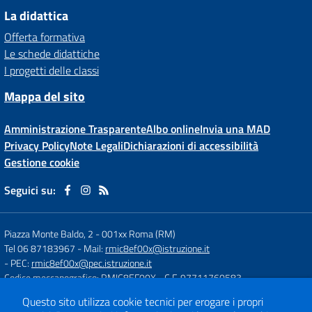
La didattica
Offerta formativa
Le schede didattiche
I progetti delle classi
Mappa del sito
Amministrazione Trasparente
Albo online
Invia una MAD
Privacy Policy
Note Legali
Dichiarazioni di accessibilità
Gestione cookie
Seguici su:
Piazza Monte Baldo, 2
-
001xx Roma (RM)
Tel 06 87183967
- Mail:
rmic8ef00x@istruzione.it
- PEC:
rmic8ef00x@pec.istruzione.it
Codice meccanografico: RMIC8EF00X
- C.F. 97711760583
Questo sito utilizza cookie tecnici per erogare i propri