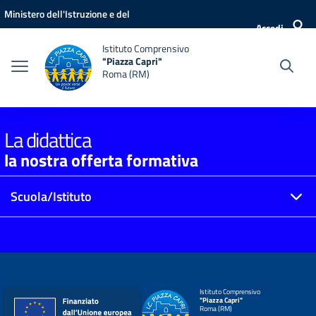
Vai ai contenuti
Vai al menu di navigazione
Vai al footer
Ministero dell'Istruzione e del
Accedi
Merito
Istituto Comprensivo
"Piazza Capri"
Roma (RM)
La didattica
la nostra offerta formativa
Scuola/Istituto
Istituto Comprensivo
"Piazza Capri"
Roma (RM)