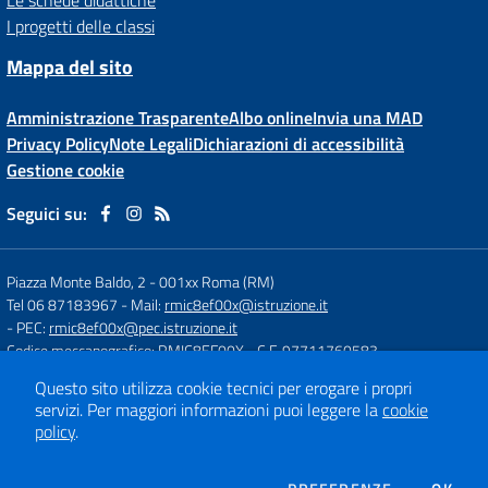
Le schede didattiche
I progetti delle classi
Mappa del sito
Amministrazione Trasparente
Albo online
Invia una MAD
Privacy Policy
Note Legali
Dichiarazioni di accessibilità
Gestione cookie
Seguici su:
Piazza Monte Baldo, 2
-
001xx Roma (RM)
Tel 06 87183967
- Mail:
rmic8ef00x@istruzione.it
- PEC:
rmic8ef00x@pec.istruzione.it
Codice meccanografico: RMIC8EF00X
- C.F. 97711760583
Questo sito utilizza cookie tecnici per erogare i propri
servizi.
Per maggiori informazioni puoi leggere la
cookie
Concept & Design by
Designers Italia
policy
.
Sito web realizzato con CMS
SCUOLASTICO
DEI COOKIE