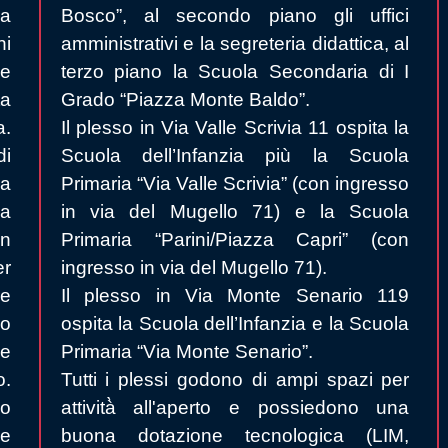
za
Bosco”, al secondo piano gli uffici
ni
amministrativi e la segreteria didattica, al
e
terzo piano la Scuola Secondaria di I
ta
Grado “Piazza Monte Baldo”.
a.
Il plesso in Via Valle Scrivia 11 ospita la
di
Scuola dell’Infanzia più la Scuola
ma
Primaria “Via Valle Scrivia” (con ingresso
na
in via del Mugello 71) e la Scuola
un
Primaria “Parini/Piazza Capri” (con
er
ingresso in via del Mugello 71).
re
Il plesso in Via Monte Senario 119
no
ospita la Scuola dell’Infanzia e la Scuola
 e
Primaria “Via Monte Senario”.
.
Tutti i plessi godono di ampi spazi per
co
attività̀ all'aperto e possiedono una
le
buona dotazione tecnologica (LIM,