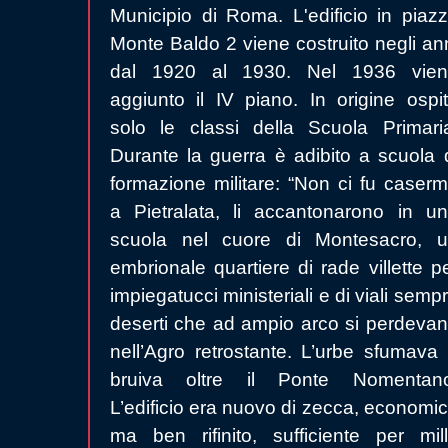
Municipio di Roma. L'edificio in piaz
Monte Baldo 2 viene costruito negli an
dal 1920 al 1930. Nel 1936 vien
aggiunto il IV piano. In origine ospi
solo le classi della Scuola Primari
Durante la guerra è adibito a scuola 
formazione militare: “Non ci fu caser
a Pietralata, li accantonarono in u
scuola nel cuore di Montesacro, 
embrionale quartiere di rade villette p
impiegatucci ministeriali e di viali semp
deserti che ad ampio arco si perdeva
nell’Agro retrostante. L’urbe sfumava
bruiva oltre il Ponte Nomentano
L’edificio era nuovo di zecca, economi
ma ben rifinito, sufficiente per mil