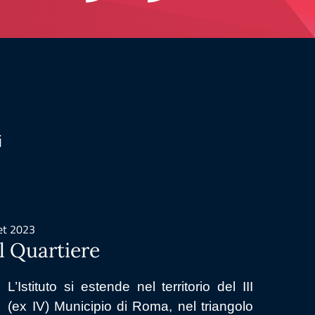
i
et 2023
set 202
Il Quartiere
L'Of
L’Istituto si estende nel territorio del III
Gli
(ex IV) Municipio di Roma, nel triangolo
For