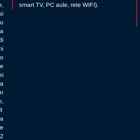
e,
smart TV, PC aule, rete WIFI).
si
to
na
di
ni
uo
te
ei
ta
en
o,
8
la
he
12