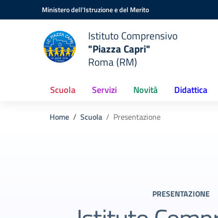
Vai ai contenuti
Vai al menu di navigazione
Vai al footer
Ministero dell'Istruzione e del Merito
Istituto Comprensivo
"Piazza Capri"
Roma (RM)
Scuola
Servizi
Novità
Didattica
Home
Scuola
Presentazione
PRESENTAZIONE