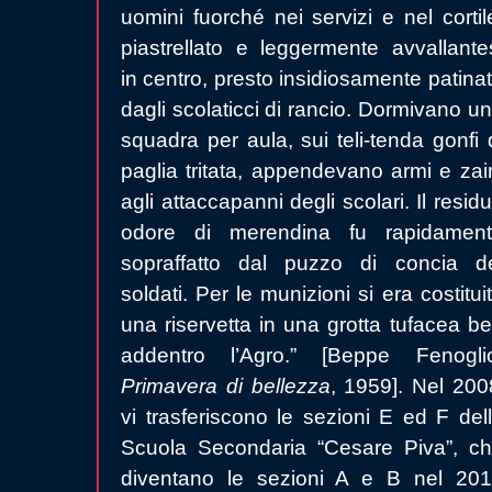
uomini fuorché nei servizi e nel cortil
piastrellato e leggermente avvallante
in centro, presto insidiosamente patina
dagli scolaticci di rancio. Dormivano u
squadra per aula, sui teli-tenda gonfi 
paglia tritata, appendevano armi e zai
agli attaccapanni degli scolari. Il resid
odore di merendina fu rapidamen
sopraffatto dal puzzo di concia d
soldati. Per le munizioni si era costitui
una riservetta in una grotta tufacea b
addentro l’Agro.” [Beppe Fenogli
Primavera di bellezza
, 1959]. Nel 200
vi trasferiscono le sezioni E ed F del
Scuola Secondaria “Cesare Piva”, c
diventano le sezioni A e B nel 20