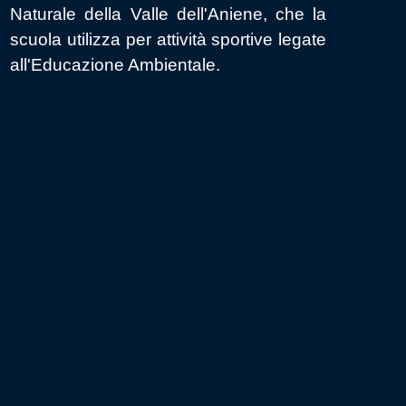
Naturale della Valle dell'Aniene, che la
appr
scuola utilizza per attività sportive legate
nuov
all'Educazione Ambientale.
coll
diff
riso
form
ogni
La s
loca
FESR
alu
imp
orie
mot
dell
L’Ist