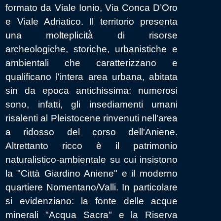
formato da Viale Ionio, Via Conca D’Oro
dell
e Viale Adriatico. Il territorio presenta
gar
una molteplicità̀ di risorse
inte
archeologiche, storiche, urbanistiche e
Scu
ambientali che caratterizzano e
Ques
qualificano l'intera area urbana, abitata
coll
sin da epoca antichissima: numerosi
e co
sono, infatti, gli insediamenti umani
terr
risalenti al Pleistocene rinvenuti nell'area
ai p
a ridosso del corso dell'Aniene.
obbl
Altrettanto ricco è il patrimonio
dell
naturalistico-ambientale su cui insistono
orie
la "Città Giardino Aniene" e il moderno
La v
quartiere Nomentano/Valli. In particolare
l’op
si evidenziano: la fonte delle acque
cono
minerali "Acqua Sacra" e la Riserva
punt