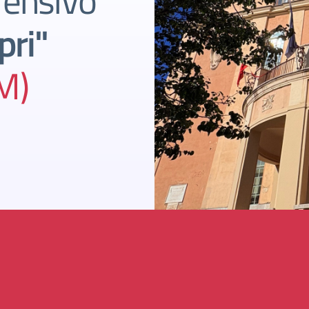
rensivo
pri"
M)