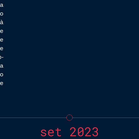
la
to
tà
le
te
ne
o-
a
o
e
set 2023