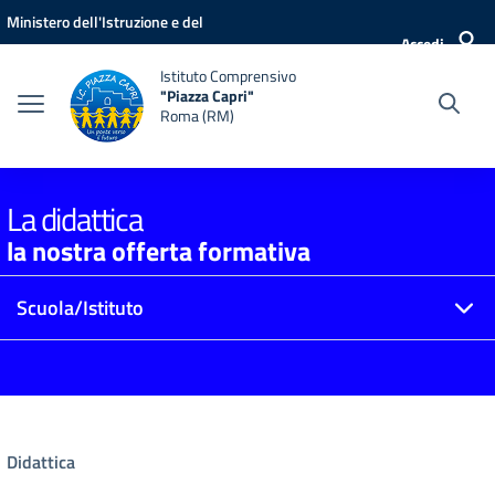
Vai ai contenuti
Vai al menu di navigazione
Vai al footer
Ministero dell'Istruzione e del
Accedi
Merito
Istituto Comprensivo
"Piazza Capri"
Roma (RM)
La didattica
la nostra offerta formativa
Scuola/Istituto
Didattica