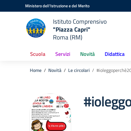
Vai ai contenuti
Vai al menu di navigazione
Vai al footer
Ministero dell'Istruzione e del Merito
Istituto Comprensivo
"Piazza Capri"
Roma (RM)
Scuola
Servizi
Novità
Didattica
Home
Novità
Le circolari
#ioleggoperchè2
#iolegg