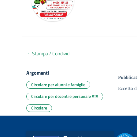
Stampa / Condividi
Argomenti
Pubblicat
Circolare per alunni e famiglie
Eccetto d
Circolare per docenti e personale ATA
Circolare