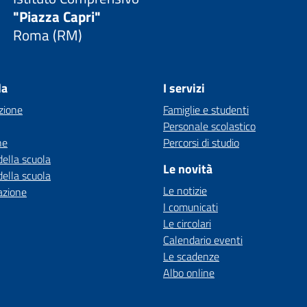
"Piazza Capri"
Roma (RM)
la
I servizi
zione
Famiglie e studenti
Personale scolastico
ne
Percorsi di studio
della scuola
Le novità
della scuola
Le notizie
azione
I comunicati
Le circolari
Calendario eventi
Le scadenze
Albo online