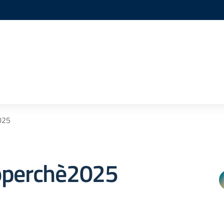
025
operchè2025