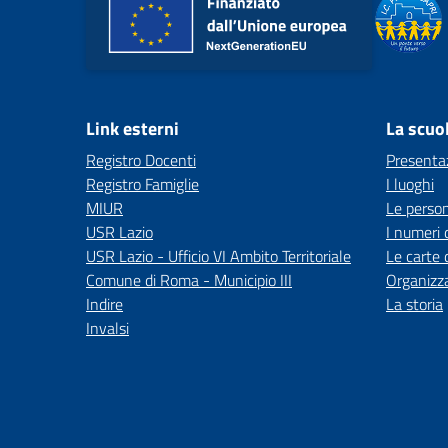
Link esterni
La scuo
Registro Docenti
Presenta
Registro Famiglie
I luoghi
MIUR
Le perso
USR Lazio
I numeri 
USR Lazio - Ufficio VI Ambito Territoriale
Le carte 
Comune di Roma - Municipio III
Organizz
Indire
La storia
Invalsi