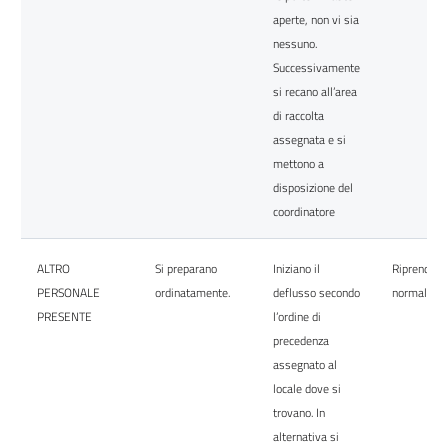
aperte, non vi sia
nessuno.
Successivamente
si recano all’area
di raccolta
assegnata e si
mettono a
disposizione del
coordinatore
ALTRO
Si preparano
Iniziano il
Riprendono
PERSONALE
ordinatamente.
deflusso secondo
normale att
PRESENTE
l’ordine di
precedenza
assegnato al
locale dove si
trovano. In
alternativa si