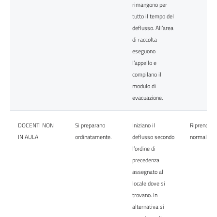
rimangono per
tutto il tempo del
deflusso. All’area
di raccolta
eseguono
l’appello e
compilano il
modulo di
evacuazione.
DOCENTI NON
Si preparano
Iniziano il
Riprendono
IN AULA
ordinatamente.
deflusso secondo
normale att
l’ordine di
precedenza
assegnato al
locale dove si
trovano. In
alternativa si