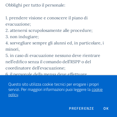
Obblighi per tutto il personale:
1. prendere visione e conoscere il piano di
evacuazione;
2. attenersi scrupolosamente alle procedure;
3. non indugiare;
4. sorvegliare sempre gli alunni ed, in particolare, i
minori,
5. in caso di evacuazione nessuno deve rientrare
nell’edifico senza il comando dell’RSPP o del
coordinatore dell’evacuazione;
6. il personale della mensa deve effettuare
l’evacuazione attenendosi alle procedure riportate in
Questo sito utilizza cookie tecnici per erogare i propri
questo piano.
servizi.
Per maggiori informazioni puoi leggere la
cookie
policy
.
modulodievacuazione.doc
DEI COOKIE
PREFERENZE
OK
PIAZZA CAPRI PGE A.S. 2017-18.pdf