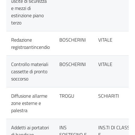
uscite di sicurezza
e mezzi di
estinzione piano
terzo
Redazione
BOSCHERINI
VITALE
registroantincendio
Controllo materiali
BOSCHERINI
VITALE
cassette di pronto
soccorso
Diffusione allarme
TROGU
SCHIARITI
zone esterne e
palestra
Addetti ai portatori
INS
INS.TI DI CLASSE
di handicap
SOSTEGNO E
E