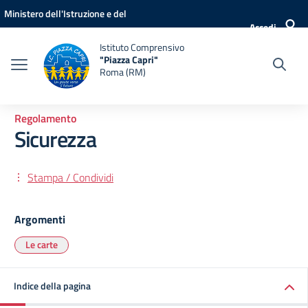
Vai ai contenuti
Vai al menu di navigazione
Vai al footer
Ministero dell'Istruzione e del
Accedi
Merito
Istituto Comprensivo
"Piazza Capri"
Roma (RM)
Regolamento
Sicurezza
Stampa / Condividi
Argomenti
Le carte
Indice della pagina