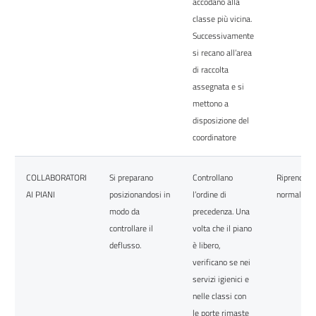
accodano alla
classe più vicina.
Successivamente
si recano all’area
di raccolta
assegnata e si
mettono a
disposizione del
coordinatore
COLLABORATORI
Si preparano
Controllano
Riprendono
AI PIANI
posizionandosi in
l’ordine di
normale att
modo da
precedenza. Una
controllare il
volta che il piano
deflusso.
è libero,
verificano se nei
servizi igienici e
nelle classi con
le porte rimaste