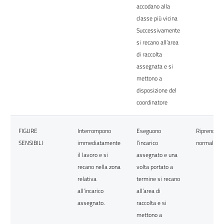
accodano alla
classe più vicina
Successivamente
si recano all’area
di raccolta
assegnata e si
mettono a
disposizione del
coordinatore
FIGURE
Interrompono
Eseguono
Riprendono
SENSIBILI
immediatamente
l’incarico
normale att
il lavoro e si
assegnato e una
recano nella zona
volta portato a
relativa
termine si recano
all’incarico
all’area di
assegnato.
raccolta e si
mettono a