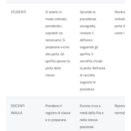
STUDENTI
Si alzano in
Secondo la
Rientrano a
modo ordinato,
precedenza
ordinatame
prendendo i
assegnata,
porta della
soprabiti se
iniziano il
viene richi
necessario. Si
deflusso
preparano vicino
seguendo gli
alla porta. Gli
aprifila. Il
aprifila aprono la
serrafila chiude
porta della
la porta. Nell'area
classe
di raccolta
seguono le
procedure.
DOCENTI
Prendono il
Escono circa a
Riprendono
INAULA
registro di classe
metà della fila e
normale att
e si preparano.
nella stessa
posizione