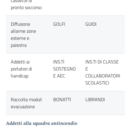
cassette di
pronto soccorso
Diffusione
GOLFI
GUIDI
allarme zone
esterne e
palestra
Addetti ai
INS.TI
INS.TI DI CLASSE
portatori di
SOSTEGNO
E
handicap
E AEC
COLLABORATORI
SCOLASTICI
Raccolta moduli
BONATTI
LIBRANDI
evacuazione
Addetti alla squadra antincendio