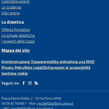
Calendario eventi
Le scadenze
Albo online
La didattica
Offerta formativa
Le schede didattiche
I progetti delle classi
Mappa del sito
Amministrazione Trasparente
Albo online
Invia una MAD
Privacy Policy
Note Legali
Dichiarazioni di accessibilità
Gestione cookie
Seguici su:
Piazza Monte Baldo, 2
-
001xx Roma (RM)
Tel 06 87183967
- Mail:
rmic8ef00x@istruzione.it
- PEC:
rmic8ef00x@pec.istruzione.it