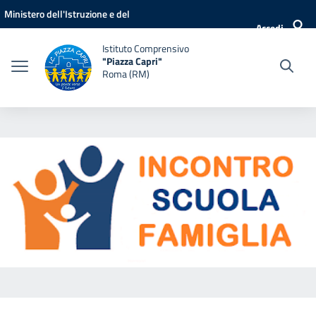
Vai ai contenuti
Vai al menu di navigazione
Vai al footer
Ministero dell'Istruzione e del
Accedi
Merito
Istituto Comprensivo
"Piazza Capri"
Roma (RM)