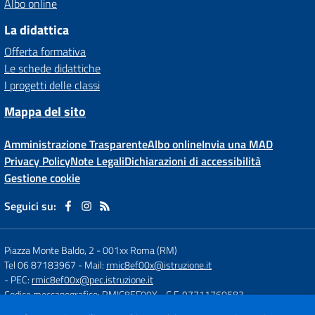
Albo online
La didattica
Offerta formativa
Le schede didattiche
I progetti delle classi
Mappa del sito
Amministrazione Trasparente
Albo online
Invia una MAD
Privacy Policy
Note Legali
Dichiarazioni di accessibilità
Gestione cookie
Seguici su:
Piazza Monte Baldo, 2
-
001xx Roma (RM)
Tel 06 87183967
- Mail:
rmic8ef00x@istruzione.it
- PEC:
rmic8ef00x@pec.istruzione.it
Codice meccanografico: RMIC8EF00X
- C.F. 97711760583