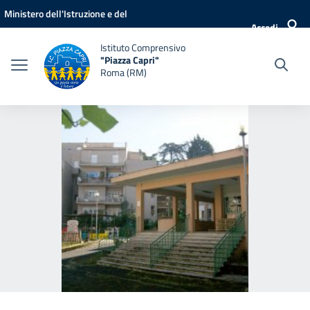
Vai ai contenuti
Vai al menu di navigazione
Vai al footer
Ministero dell'Istruzione e del
Accedi
Merito
Istituto Comprensivo
"Piazza Capri"
Roma (RM)