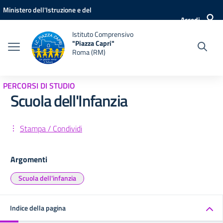
Vai ai contenuti
Vai al menu di navigazione
Vai al footer
Ministero dell'Istruzione e del
Accedi
Merito
Istituto Comprensivo
"Piazza Capri"
Roma (RM)
PERCORSI DI STUDIO
Scuola dell'Infanzia
Stampa / Condividi
Argomenti
Scuola dell'infanzia
Indice della pagina