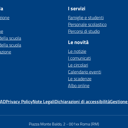
la
I servizi
zione
Famiglie e studenti
Personale scolastico
ne
Percorsi di studio
della scuola
Le novità
della scuola
Le notizie
azione
I comunicati
Le circolari
Calendario eventi
Le scadenze
Albo online
MAD
Privacy Policy
Note Legali
Dichiarazioni di accessibilità
Gestione
Piazza Monte Baldo, 2
-
001xx Roma (RM)