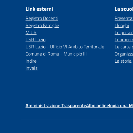
Link esterni
La scuo
Registro Docenti
Presenta
Registro Famiglie
I luoghi
MIUR
Le perso
USR Lazio
I numeri 
USR Lazio - Ufficio VI Ambito Territoriale
Le carte 
Comune di Roma - Municipio III
Organizz
Indire
La storia
Invalsi
Amministrazione Trasparente
Albo online
Invia una 