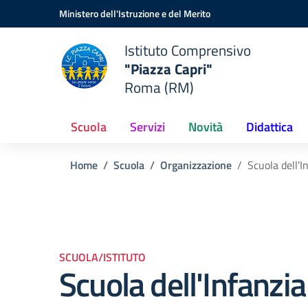
Vai ai contenuti
Vai al menu di navigazione
Vai al footer
Ministero dell'Istruzione e del Merito
Istituto Comprensivo
"Piazza Capri"
Roma (RM)
Scuola
Servizi
Novità
Didattica
Home
Scuola
Organizzazione
Scuola dell'I
SCUOLA/ISTITUTO
Scuola dell'Infanzia